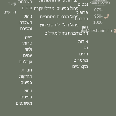
עבודות פיתוח ותשתיות
השבחת
קשר
נכסים
נכסים
ניהול בנייניים ומגדלי יוקרה
079-
דרושים
פרופיל
959-
ניהול
ניהול מרכזים מסחריים
החברה
1000
השכרה
ניהול נדל"ן לתושבי חוץ
חזון
ומכירה
info@nesharim.co
החברה
חברת ניהול מגדלים
ייעוץ
אודות
טרומי
נס
וליווי
הרים
יזמים
מאמרים
וקבלנים
מקצועיים
חברת
אחזקות
בניינים
ניהול
בניינים
משותפים