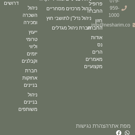
079-
דרושים
פרופיל
959-
ניהול
ניהול מרכזים מסחריים
החברה
1000
השכרה
ניהול נדל"ן לתושבי חוץ
חזון
ומכירה
info@nesharim.co
החברה
חברת ניהול מגדלים
ייעוץ
אודות
טרומי
נס
וליווי
הרים
יזמים
מאמרים
וקבלנים
מקצועיים
חברת
אחזקות
בניינים
ניהול
בניינים
משותפים
מפת אתר
הצהרת נגישות