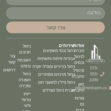
צרו קשר
אודות
שירותים
צור
ניהול
קשר
חברה
ניהול נכסי משקיעים
חניונים
צור
לניהול
עבודות פיתוח ותשתיות
השבחת
קשר
נכסים
נכסים
ניהול בנייניים ומגדלי יוקרה
079-
דרושים
פרופיל
959-
ניהול
ניהול מרכזים מסחריים
החברה
1000
השכרה
ניהול נדל"ן לתושבי חוץ
חזון
ומכירה
info@nesharim.co
החברה
חברת ניהול מגדלים
ייעוץ
אודות
טרומי
נס
וליווי
הרים