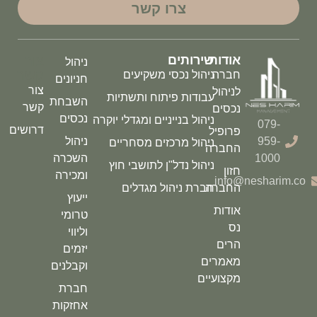
צרו קשר
אודות
שירותים
צור
ניהול
קשר
חברה
ניהול נכסי משקיעים
חניונים
צור
לניהול
עבודות פיתוח ותשתיות
השבחת
קשר
נכסים
נכסים
ניהול בנייניים ומגדלי יוקרה
079-
דרושים
פרופיל
959-
ניהול
ניהול מרכזים מסחריים
החברה
1000
השכרה
ניהול נדל"ן לתושבי חוץ
חזון
ומכירה
info@nesharim.co
החברה
חברת ניהול מגדלים
ייעוץ
אודות
טרומי
נס
וליווי
הרים
יזמים
מאמרים
וקבלנים
מקצועיים
חברת
אחזקות