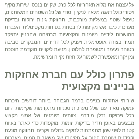
על עצמה את מלוא האחריות לכל פרט שקיים בנכס. שירות מקיף
ויסודי כולל דאגה מלאה לניקיון יסודי של כל השטחים המשותפים,
טיפול שוטף במעליות מורכבות, תחזוקת גינות ירוקות ובדיקת
מערכות כיבוי אש מקיפות להבטחת בטיחות מקסימלית. העברת
המושכות לידיים מיומנות ומקצועיות מבטיחה שהבניין יתפקד
תמיד בצורה אופטימלית ויעניק לכל הדיירים והמבקרים סביבה
בטוחה נעימה ומטופחת לחלוטין. מניעת ליקויים מוקדמת חוסכת
זמן יקר ומאפשרת לשמור על חזות נקייה ומרשימה.
פתרון כולל עם חברת אחזקות
בניינים מקצועית
שירותי אחזקות בניינים ברמה הגבוהה ביותר דורשים היכרות
עמוקה מאוד עם שלל מערכות טכניות מתקדמות שקיימות היום
בכל פרויקט נדלן מודרני. צוותים מיומנים של אנשי מקצוע
מבצעים באופן תדיר בדיקות יזומות ומוקפדות כדי לאתר בעיות
קטנות לפני שהן מתפתחות לנזקים גדולים ויקרים. תחזוקה מונעת
וקפדנית שומרת היטב על תקינותן של משאבות המים, מערכות