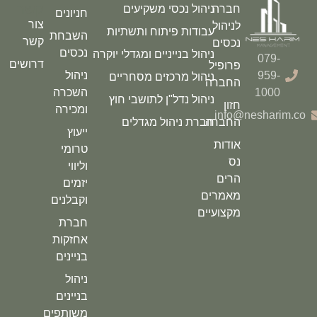
קשר
חברה
ניהול נכסי משקיעים
חניונים
צור
לניהול
עבודות פיתוח ותשתיות
השבחת
קשר
נכסים
נכסים
ניהול בנייניים ומגדלי יוקרה
079-
דרושים
פרופיל
959-
ניהול
ניהול מרכזים מסחריים
החברה
1000
השכרה
ניהול נדל"ן לתושבי חוץ
חזון
ומכירה
info@nesharim.co
החברה
חברת ניהול מגדלים
ייעוץ
אודות
טרומי
נס
וליווי
הרים
יזמים
מאמרים
וקבלנים
מקצועיים
חברת
אחזקות
בניינים
ניהול
בניינים
משותפים