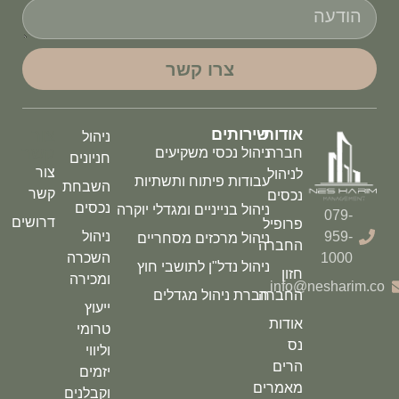
צרו קשר
אודות
שירותים
צור
ניהול
קשר
חברה
ניהול נכסי משקיעים
חניונים
צור
לניהול
עבודות פיתוח ותשתיות
השבחת
קשר
נכסים
נכסים
ניהול בנייניים ומגדלי יוקרה
079-
דרושים
פרופיל
959-
ניהול
ניהול מרכזים מסחריים
החברה
1000
השכרה
ניהול נדל"ן לתושבי חוץ
חזון
ומכירה
info@nesharim.co
החברה
חברת ניהול מגדלים
ייעוץ
אודות
טרומי
נס
וליווי
הרים
יזמים
מאמרים
וקבלנים